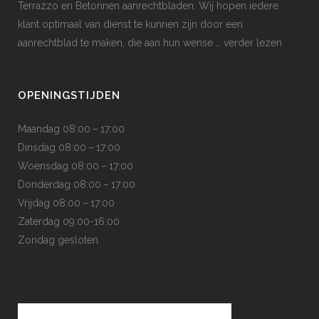
Terrazzo en Betonnen aanrechtbladen. Wij hopen iedere
klant optimaal van dienst te kunnen zijn door een
aanrechtblad te maken, die aan hun wense
… verder lezen
OPENINGSTIJDEN
Maandag 08:00 – 17:00
Dinsdag 08:00 – 17:00
Woensdag 08:00 – 17:00
Donderdag 08:00 – 17:00
Vrijdag 08:00 – 17:00
Zaterdag 09:00-16:00
Zondag gesloten