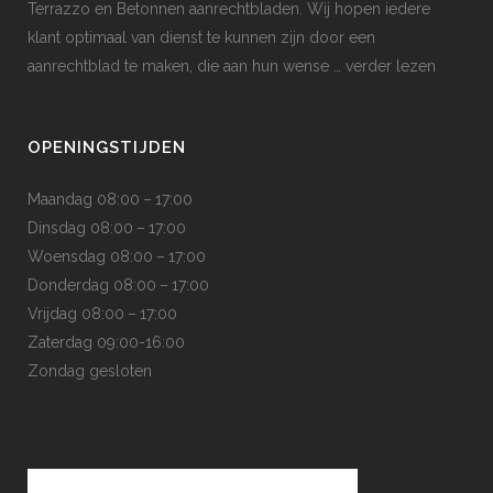
Terrazzo en Betonnen aanrechtbladen. Wij hopen iedere
klant optimaal van dienst te kunnen zijn door een
aanrechtblad te maken, die aan hun wense
… verder lezen
OPENINGSTIJDEN
Maandag 08:00 – 17:00
Dinsdag 08:00 – 17:00
Woensdag 08:00 – 17:00
Donderdag 08:00 – 17:00
Vrijdag 08:00 – 17:00
Zaterdag 09:00-16:00
Zondag gesloten