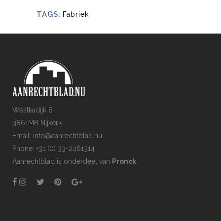
TAGS:
Fabriek
Westkadijk 8
3861MB Nijkerk
Email: info@aanrechtblad.nu
Phone: +31 (0) 33-2461314
Aanrechtblad is onderdeel van
Pronck