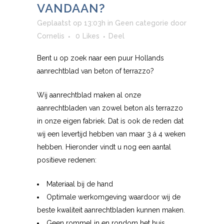
VANDAAN?
Geplaatst op 13:03h
in
Geen categorie
door
Cornelis
0
Likes
Deel
Bent u op zoek naar een puur Hollands
aanrechtblad van beton of terrazzo?
Wij aanrechtblad maken al onze
aanrechtbladen van zowel beton als terrazzo
in onze eigen fabriek. Dat is ook de reden dat
wij een levertijd hebben van maar 3 á 4 weken
hebben. Hieronder vindt u nog een aantal
positieve redenen:
Materiaal bij de hand
Optimale werkomgeving waardoor wij de
beste kwaliteit aanrechtbladen kunnen maken.
Geen rommel in en rondom het huis