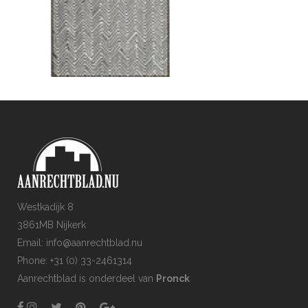
Westkadijk 8
3861MB Nijkerk
Email: info@aanrechtblad.nu
Phone: +31 (0) 33-2461314
Aanrechtblad is onderdeel van
Pronck