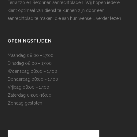
Terrazzo en Betonnen aanrechtbladen. Wij hopen iedere
klant optimaal van dienst te kunnen zijn door een
aanrechtblad te maken, die aan hun wense
… verder lezen
OPENINGSTIJDEN
Maandag 08:00 – 17:00
Dinsdag 08:00 – 17:00
Woensdag 08:00 – 17:00
Donderdag 08:00 – 17:00
Vrijdag 08:00 – 17:00
Zaterdag 09:00-16:00
Zondag gesloten