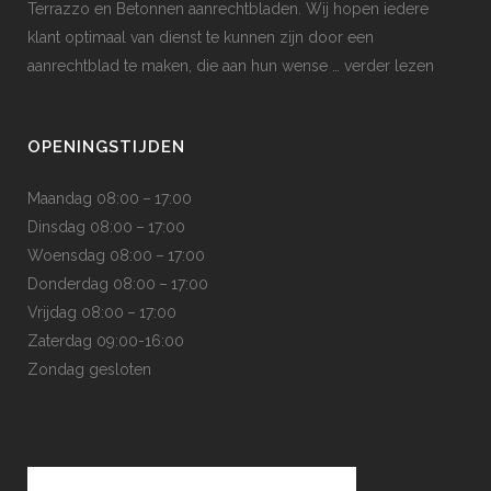
Terrazzo en Betonnen aanrechtbladen. Wij hopen iedere
klant optimaal van dienst te kunnen zijn door een
aanrechtblad te maken, die aan hun wense
… verder lezen
OPENINGSTIJDEN
Maandag 08:00 – 17:00
Dinsdag 08:00 – 17:00
Woensdag 08:00 – 17:00
Donderdag 08:00 – 17:00
Vrijdag 08:00 – 17:00
Zaterdag 09:00-16:00
Zondag gesloten