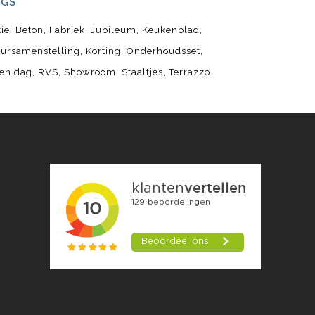
AGS
tie
Beton
Fabriek
Jubileum
Keukenblad
eursamenstelling
Korting
Onderhoudsset
en dag
RVS
Showroom
Staaltjes
Terrazzo