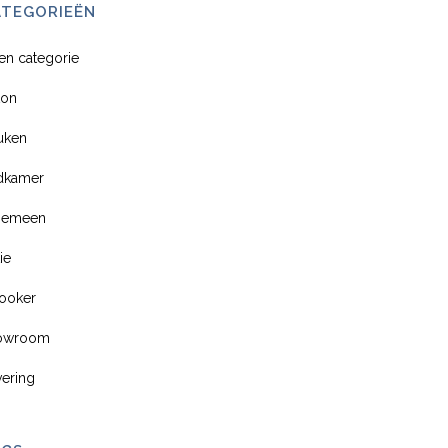
ATEGORIEËN
en categorie
ton
uken
dkamer
gemeen
ie
ooker
owroom
vering