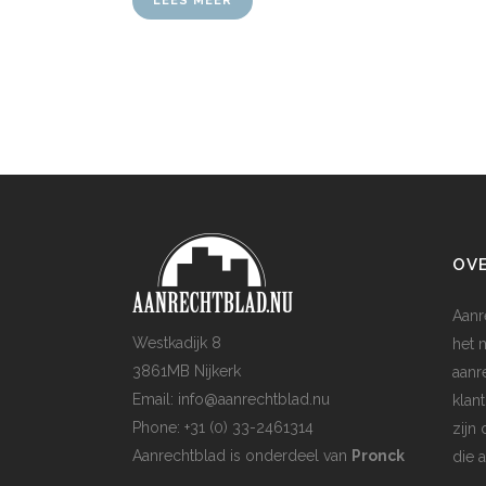
LEES MEER
OV
Aanr
Westkadijk 8
het 
3861MB Nijkerk
aanr
Email: info@aanrechtblad.nu
klan
Phone: +31 (0) 33-2461314
zijn
Aanrechtblad is onderdeel van
Pronck
die 