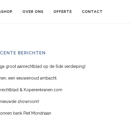
BSHOP
OVER ONS
OFFERTE
CONTACT
ECENTE BERICHTEN
ga groot aanrechtblad op de 6de verdieping!
ijnen, een eeuwenoud ambacht.
nrechtblad & Koperenkranen.com
rnieuwde showroom!
tonnen bank Piet Mondriaan