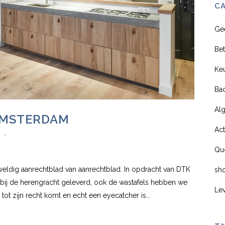
C
Ge
Be
Ke
Ba
Al
AMSTERDAM
Act
s
Qu
eldig aanrechtblad van aanrechtblad. In opdracht van DTK
sh
ij de herengracht geleverd, ook de wastafels hebben we
Le
ot zijn recht komt en echt een eyecatcher is...