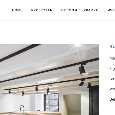
HOME
PROJECTEN
BETON & TERRAZZO
WE
R
Me
Fr
aa
Ve
Be