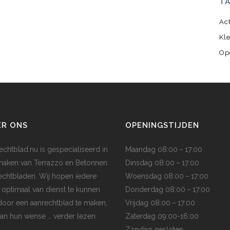
T
Ac
Kl
Op
ER ONS
OPENINGSTIJDEN
echtblad.nu is gespecialiseerd in
Maandag 08:00 – 17:00
maken van Terrazzo en Betonnen
Dinsdag 08:00 – 17:00
echtbladen. Wij hopen iedere
Woensdag 08:00 – 17:00
t optimaal van dienst te kunnen
Donderdag 08:00 – 17:00
 door een aanrechtblad te maken,
Vrijdag 08:00 – 17:00
aan hun wense
… verder lezen
Zaterdag 09:00-16:00
Zondag gesloten