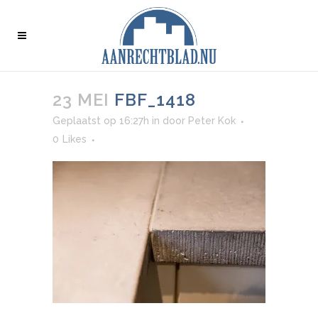
23 MEI
FBF_1418
Geplaatst op 16:27h
in
door
Peter Kok
0
Likes