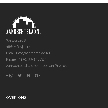
Westkadijk 8
3861MB Nijkerk
Email: info@aanrechtblad.nu
Phone: +31 (0) 33-2461314
Aanrechtblad is onderdeel van
Pronck
OVER ONS