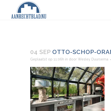
04 SEP
OTTO-SCHOP-ORAN
Geplaatst op 11:06h
in
door
Wesley Duursema