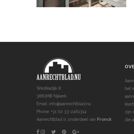
OV
Aanr
Westkadijk 8
het 
3861MB Nijkerk
aanr
Email: info@aanrechtblad.nu
klan
Phone: +31 (0) 33-2461314
zijn
Aanrechtblad is onderdeel van
Pronck
die 