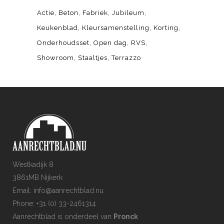
Actie
Beton
Fabriek
Jubileum
Keukenblad
Kleursamenstelling
Korting
Onderhoudsset
Open dag
RVS
Showroom
Staaltjes
Terrazzo
Westkadijk 8
3861MB Nijkerk
Email: info@aanrechtblad.nu
Phone: +31 (0) 33-2461314
Aanrechtblad is onderdeel van
Pronck